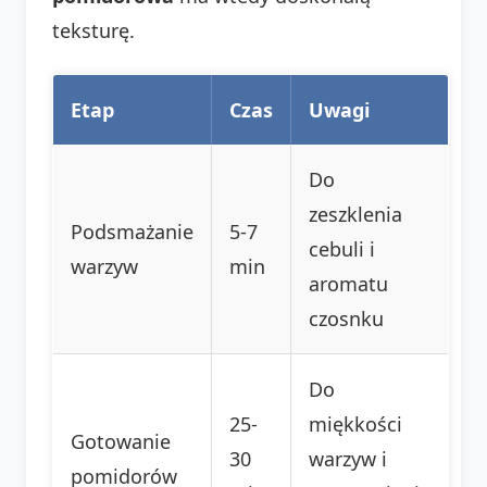
teksturę.
Etap
Czas
Uwagi
Do
zeszklenia
Podsmażanie
5-7
cebuli i
warzyw
min
aromatu
czosnku
Do
25-
miękkości
Gotowanie
30
warzyw i
pomidorów