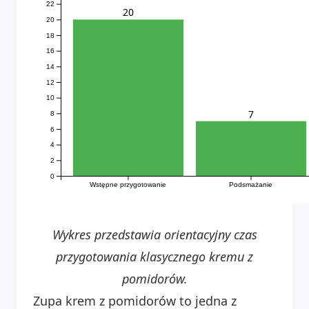
22
20
20
18
16
14
12
10
7
8
6
4
2
0
Wstępne przygotowanie
Podsmażanie
Wykres przedstawia orientacyjny czas
przygotowania klasycznego kremu z
pomidorów.
Zupa krem z pomidorów to jedna z