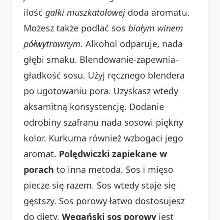
ilość
gałki muszkatołowej
doda aromatu.
Możesz także podlać sos
białym winem
półwytrawnym
. Alkohol odparuje, nada
głębi smaku. Blendowanie-zapewnia-
gładkość sosu. Użyj ręcznego blendera
po ugotowaniu pora. Uzyskasz wtedy
aksamitną konsystencję. Dodanie
odrobiny szafranu nada sosowi piękny
kolor. Kurkuma również wzbogaci jego
aromat.
Polędwiczki zapiekane w
porach
to inna metoda. Sos i mięso
piecze się razem. Sos wtedy staje się
gęstszy. Sos porowy łatwo dostosujesz
do diety.
Wegański sos porowy
jest