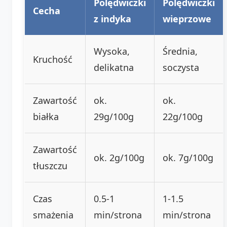
Polędwiczki
Polędwiczki
Cecha
z indyka
wieprzowe
Wysoka,
Średnia,
Kruchość
delikatna
soczysta
Zawartość
ok.
ok.
białka
29g/100g
22g/100g
Zawartość
ok. 2g/100g
ok. 7g/100g
tłuszczu
Czas
0.5-1
1-1.5
smażenia
min/strona
min/strona