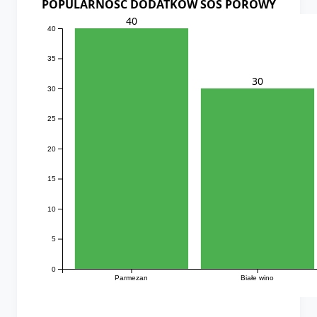
POPULARNOSC DODATKOW SOS POROWY
40
40
35
30
30
25
20
15
10
5
0
Parmezan
Białe wino