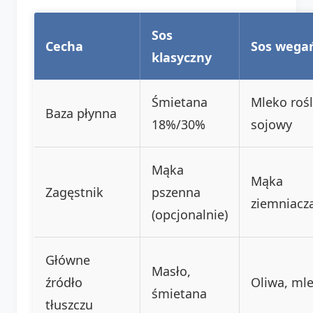
Sos
Cecha
Sos wega
klasyczny
Śmietana
Mleko rośl
Baza płynna
18%/30%
sojowy
Mąka
Mąka
Zagęstnik
pszenna
ziemniacz
(opcjonalnie)
Główne
Masło,
źródło
Oliwa, mle
śmietana
tłuszczu