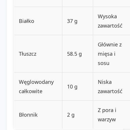
Wysoka
Białko
37 g
zawartość
Głównie z
Tłuszcz
58.5 g
mięsa i
sosu
Węglowodany
Niska
10 g
całkowite
zawartość
Z pora i
Błonnik
2 g
warzyw