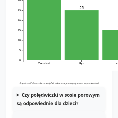
30
25
25
20
15
10
5
0
Ziemniaki
Ryż
K
Popularność dodatków do polędwiczek w sosie porowym (procent respondentów)
Czy polędwiczki w sosie porowym
są odpowiednie dla dzieci?