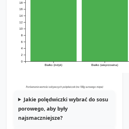
18
16
14
12
10
8
6
4
2
0
Białko (indyk)
Białko (wieprzowina)
Porównanie wartości odżywczych polędwiczek (na 100g surowego mięsa)
Jakie polędwiczki wybrać do sosu
porowego, aby były
najsmaczniejsze?