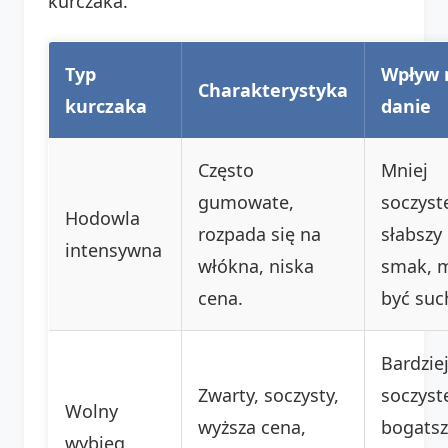
kurczaka.
Typ
Wpływ 
Charakterystyka
kurczaka
danie
Często
Mniej
gumowate,
soczyst
Hodowla
rozpada się na
słabszy
intensywna
włókna, niska
smak, 
cena.
być suc
Bardzie
Zwarty, soczysty,
soczyst
Wolny
wyższa cena,
bogatsz
wybieg