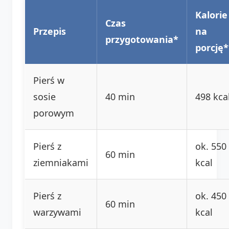
Kalorie
Czas
Przepis
na
przygotowania*
porcję*
Pierś w
sosie
40 min
498 kca
porowym
Pierś z
ok. 550
60 min
ziemniakami
kcal
Pierś z
ok. 450
60 min
warzywami
kcal