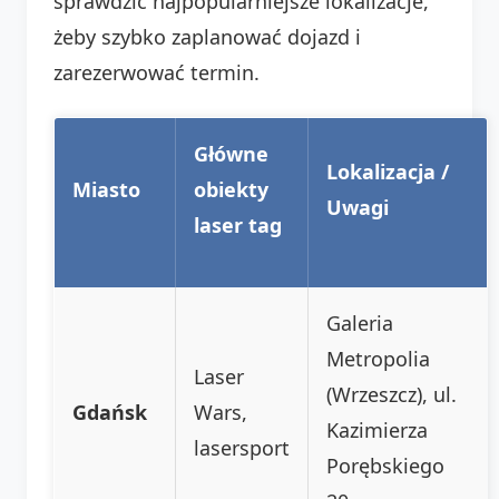
sprawdzić najpopularniejsze lokalizacje,
żeby szybko zaplanować dojazd i
zarezerwować termin.
Główne
Lokalizacja /
Miasto
obiekty
Uwagi
laser tag
Galeria
Metropolia
Laser
(Wrzeszcz), ul.
Gdańsk
Wars,
Kazimierza
lasersport
Porębskiego