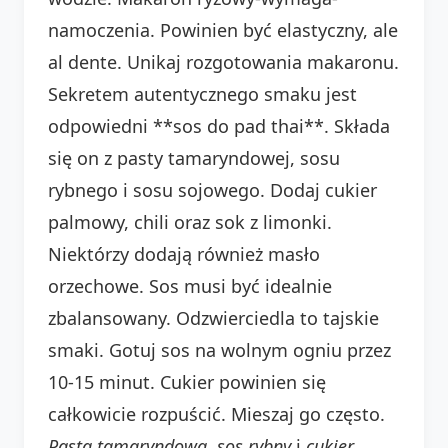
namoczenia. Powinien być elastyczny, ale
al dente. Unikaj rozgotowania makaronu.
Sekretem autentycznego smaku jest
odpowiedni **sos do pad thai**. Składa
się on z pasty tamaryndowej, sosu
rybnego i sosu sojowego. Dodaj cukier
palmowy, chili oraz sok z limonki.
Niektórzy dodają również masło
orzechowe. Sos musi być idealnie
zbalansowany. Odzwierciedla to tajskie
smaki. Gotuj sos na wolnym ogniu przez
10-15 minut. Cukier powinien się
całkowicie rozpuścić. Mieszaj go często.
Pasta tamaryndowa
,
sos rybny
i
cukier