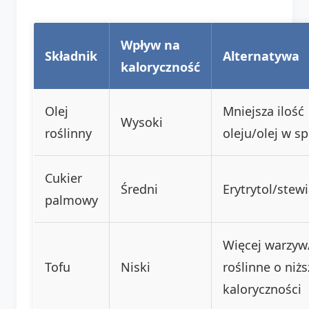
Wpływ na
Składnik
Alternatywa
kaloryczność
Olej
Mniejsza ilość
Wysoki
roślinny
oleju/olej w s
Cukier
Średni
Erytrytol/stew
palmowy
Więcej warzyw
Tofu
Niski
roślinne o niżs
kaloryczności