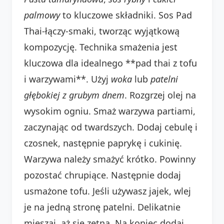
palmowy
to kluczowe składniki. Sos Pad
Thai-łączy-smaki, tworząc wyjątkową
kompozycję. Technika smażenia jest
kluczowa dla idealnego **pad thai z tofu
i warzywami**. Użyj
woka
lub
patelni
głębokiej z grubym dnem
. Rozgrzej olej na
wysokim ogniu. Smaż warzywa partiami,
zaczynając od twardszych. Dodaj cebulę i
czosnek, następnie paprykę i cukinię.
Warzywa należy smażyć krótko. Powinny
pozostać chrupiące. Następnie dodaj
usmażone tofu. Jeśli używasz jajek, wlej
je na jedną stronę patelni. Delikatnie
mieszaj, aż się zetną. Na koniec dodaj