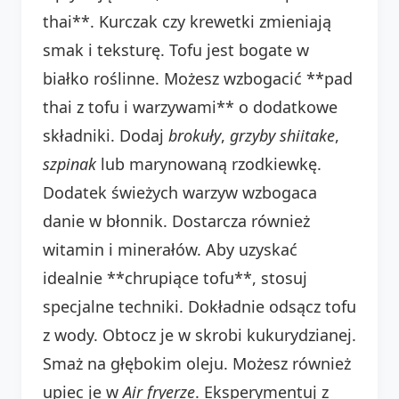
thai**. Kurczak czy krewetki zmieniają
smak i teksturę. Tofu jest bogate w
białko roślinne. Możesz wzbogacić **pad
thai z tofu i warzywami** o dodatkowe
składniki. Dodaj
brokuły
,
grzyby shiitake
,
szpinak
lub marynowaną rzodkiewkę.
Dodatek świeżych warzyw wzbogaca
danie w błonnik. Dostarcza również
witamin i minerałów. Aby uzyskać
idealnie **chrupiące tofu**, stosuj
specjalne techniki. Dokładnie odsącz tofu
z wody. Obtocz je w skrobi kukurydzianej.
Smaż na głębokim oleju. Możesz również
upiec je w
Air fryerze
. Eksperymentuj z