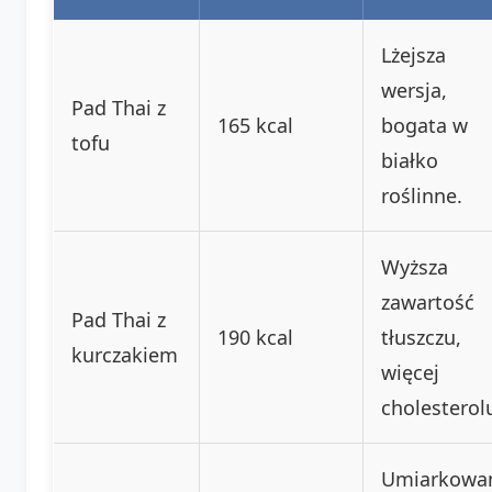
Lżejsza
wersja,
Pad Thai z
165 kcal
bogata w
tofu
białko
roślinne.
Wyższa
zawartość
Pad Thai z
190 kcal
tłuszczu,
kurczakiem
więcej
cholesterol
Umiarkowa