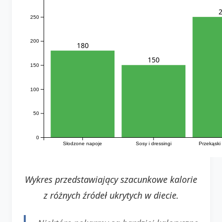
250
200
180
150
150
100
50
0
Słodzone napoje
Sosy i dressingi
Przekąski
Wykres przedstawiający szacunkowe kalorie
z różnych źródeł ukrytych w diecie.