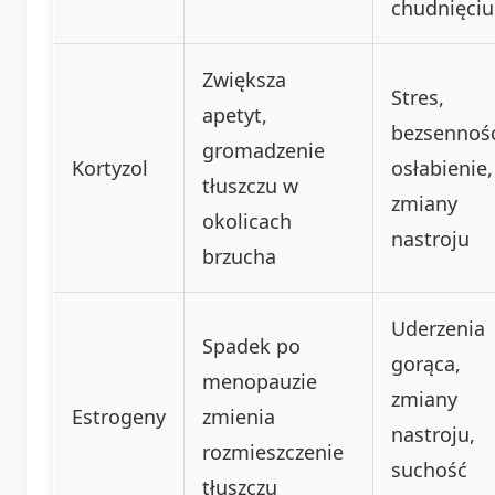
chudnięciu
Zwiększa
Stres,
apetyt,
bezsennoś
gromadzenie
Kortyzol
osłabienie,
tłuszczu w
zmiany
okolicach
nastroju
brzucha
Uderzenia
Spadek po
gorąca,
menopauzie
zmiany
Estrogeny
zmienia
nastroju,
rozmieszczenie
suchość
tłuszczu