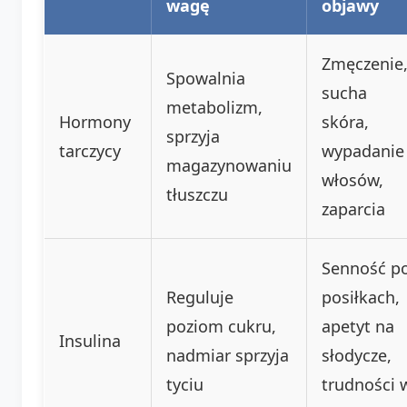
wagę
objawy
Zmęczenie
Spowalnia
sucha
metabolizm,
Hormony
skóra,
sprzyja
tarczycy
wypadanie
magazynowaniu
włosów,
tłuszczu
zaparcia
Senność p
Reguluje
posiłkach,
poziom cukru,
apetyt na
Insulina
nadmiar sprzyja
słodycze,
tyciu
trudności 