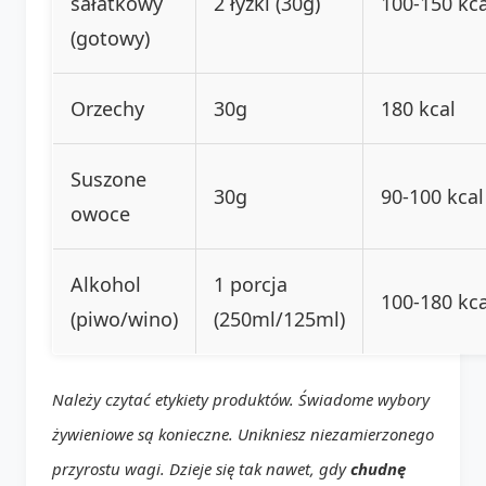
sałatkowy
2 łyżki (30g)
100-150 kca
(gotowy)
Orzechy
30g
180 kcal
Suszone
30g
90-100 kcal
owoce
Alkohol
1 porcja
100-180 kca
(piwo/wino)
(250ml/125ml)
Należy czytać etykiety produktów. Świadome wybory
żywieniowe są konieczne. Unikniesz niezamierzonego
przyrostu wagi. Dzieje się tak nawet, gdy
chudnę