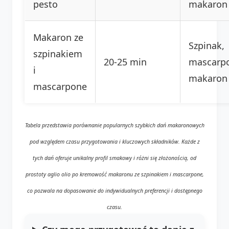
pesto
makaron
Makaron ze
Szpinak,
szpinakiem
20-25 min
mascarp
i
makaron
mascarpone
Tabela przedstawia porównanie popularnych szybkich dań makaronowych
pod względem czasu przygotowania i kluczowych składników. Każde z
tych dań oferuje unikalny profil smakowy i różni się złożonością, od
prostoty aglio olio po kremowość makaronu ze szpinakiem i mascarpone,
co pozwala na dopasowanie do indywidualnych preferencji i dostępnego
czasu.