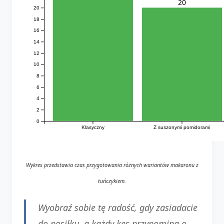
20
20
18
16
14
12
10
8
6
4
2
0
Klasyczny
Z suszonymi pomidorami
Wykres przedstawia czas przygotowania różnych wariantów makaronu z
tuńczykiem.
Wyobraź sobie tę radość, gdy zasiadacie
do posiłku, a każdy kęs przypomina o