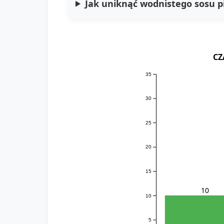
Jak uniknąć wodnistego sosu 
CZ
35
30
25
20
15
10
10
5