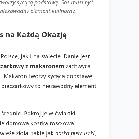
 tworzy sycącą podstawę. Sos musi być
 niezawodny element kulinarny.
s na Każdą Okazję
sce, jak i na świecie. Danie jest
eczarkowy z makaronem
zachwyca
ok. Makaron tworzy sycącą podstawę.
n pieczarkowy to niezawodny element
średnie. Pokrój je w ćwiartki.
lnie domowa kostka rosołowa.
eże zioła, takie jak
natka pietruszki
,