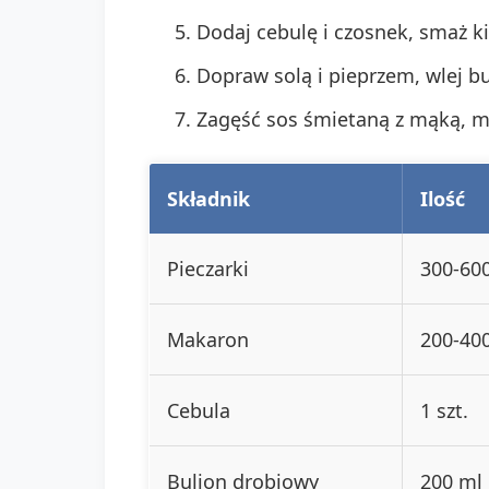
Dodaj cebulę i czosnek, smaż ki
Dopraw solą i pieprzem, wlej bu
Zagęść sos śmietaną z mąką, mi
Składnik
Ilość
Pieczarki
300-60
Makaron
200-40
Cebula
1 szt.
Bulion drobiowy
200 ml