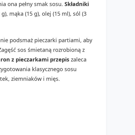
wnia ona pełny smak sosu.
Składniki
g), mąka (15 g), olej (15 ml), sól (3
nie podsmaż pieczarki partiami, aby
 Zagęść sos śmietaną rozrobioną z
on z pieczarkami przepis
zaleca
rzygotowania klasycznego sosu
tek, ziemniaków i mięs.