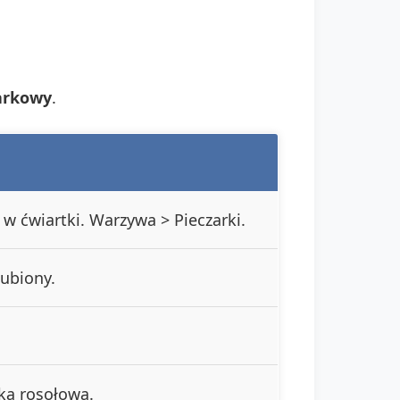
zarkowy
.
 w ćwiartki. Warzywa > Pieczarki.
lubiony.
ką rosołową.