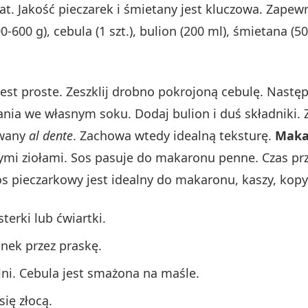
at. Jakość pieczarek i śmietany jest kluczowa. Zape
0-600 g), cebula (1 szt.), bulion (200 ml), śmietana (50 
st proste. Zeszklij drobno pokrojoną cebulę. Następ
wania we własnym soku. Dodaj bulion i duś składniki.
owany
al dente
. Zachowa wtedy idealną teksturę.
Makar
ymi ziołami. Sos pasuje do makaronu penne. Czas p
s pieczarkowy jest idealny do makaronu, kaszy, kopy
terki lub ćwiartki.
snek przez praskę.
lni. Cebula jest smażona na maśle.
się złocą.