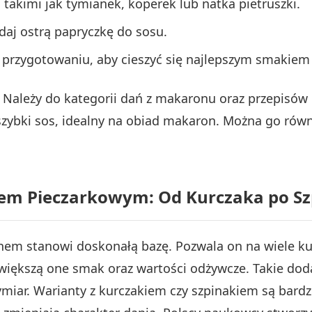
takimi jak tymianek, koperek lub natka pietruszki.
aj ostrą papryczkę do sosu.
przygotowaniu, aby cieszyć się najlepszym smakiem i
j. Należy do kategorii dań z makaronu oraz przepisó
 szybki sos, idealny na obiad makaron. Można go rów
m Pieczarkowym: Od Kurczaka po Szpi
nem stanowi doskonałą bazę. Pozwala on na wiele k
większą one smak oraz wartości odżywcze. Takie dod
miar. Warianty z kurczakiem czy szpinakiem są bard