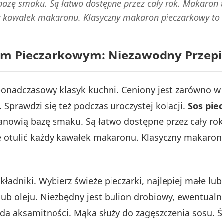
 bazę smaku. Są łatwo dostępne przez cały rok. Makaron
dy kawałek makaronu. Klasyczny makaron pieczarkowy to
em Pieczarkowym: Niezawodny Przepi
adczasowy klasyk kuchni. Ceniony jest zarówno w Pol
 Sprawdzi się też podczas uroczystej kolacji.
Sos pi
stanowią bazę smaku. Są łatwo dostępne przez cały r
ie otulić każdy kawałek makaronu. Klasyczny makaro
dniki. Wybierz świeże pieczarki, najlepiej małe lub 
 lub oleju. Niezbędny jest bulion drobiowy, ewentua
 aksamitności. Mąka służy do zagęszczenia sosu. Świ