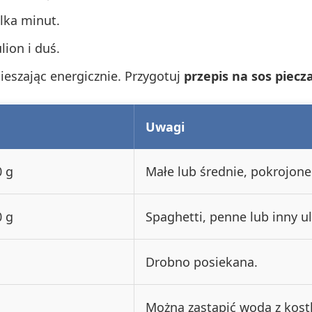
lka minut.
lion i duś.
eszając energicznie. Przygotuj
przepis na sos piec
Uwagi
0 g
Małe lub średnie, pokrojone
0 g
Spaghetti, penne lub inny u
Drobno posiekana.
Można zastąpić wodą z kost