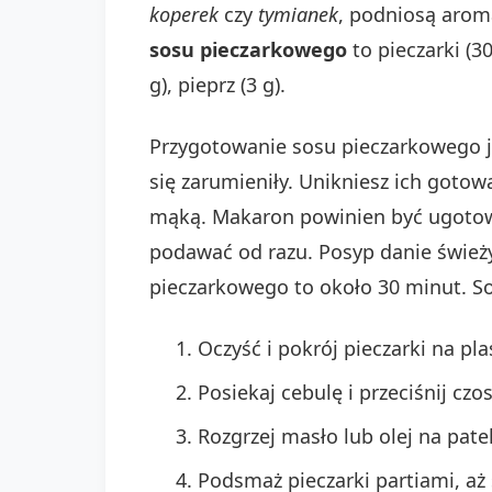
koperek
czy
tymianek
, podniosą arom
sosu pieczarkowego
to pieczarki (30
g), pieprz (3 g).
Przygotowanie sosu pieczarkowego je
się zarumieniły. Unikniesz ich goto
mąką. Makaron powinien być ugot
podawać od razu. Posyp danie śwież
pieczarkowego to około 30 minut. So
Oczyść i pokrój pieczarki na plas
Posiekaj cebulę i przeciśnij czo
Rozgrzej masło lub olej na pate
Podsmaż pieczarki partiami, aż 