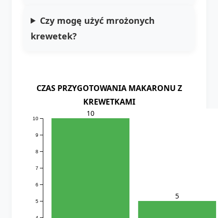
Czy mogę użyć mrożonych
krewetek?
CZAS PRZYGOTOWANIA MAKARONU Z
KREWETKAMI
10
10
9
8
7
6
5
5
4