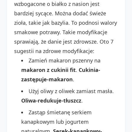
wzbogacone o białko z nasion jest
bardziej sycące. Można dodać świeże
zioła, takie jak bazylia. To podnosi walory
smakowe potrawy. Takie modyfikacje
sprawiają, że danie jest zdrowsze. Oto 7
sugestii na zdrowe modyfikacje:
Zamień makaron pszenny na
makaron z cukinii fit
.
Cukinia-
zastępuje-makaron
.
Użyj oliwy z oliwek zamiast masła.
Oliwa-redukuje-tłuszcz
.
Zastąp śmietanę serkiem
kanapkowym lub jogurtem
naturalnym.
Serek-kanapkowy-