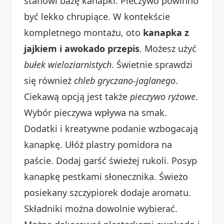
stanowi bazę kanapki. Pieczywo powinno
być lekko chrupiące. W kontekście
kompletnego montażu, oto
kanapka z
jajkiem i awokado przepis
. Możesz użyć
bułek wieloziarnistych
. Świetnie sprawdzi
się również
chleb gryczano-jaglanego
.
Ciekawą opcją jest także
pieczywo ryżowe
.
Wybór pieczywa wpływa na smak.
Dodatki i kreatywne podanie wzbogacają
kanapkę. Ułóż plastry pomidora na
paście. Dodaj garść świeżej rukoli. Posyp
kanapkę pestkami słonecznika. Świeżo
posiekany szczypiorek dodaje aromatu.
Składniki można dowolnie wybierać.