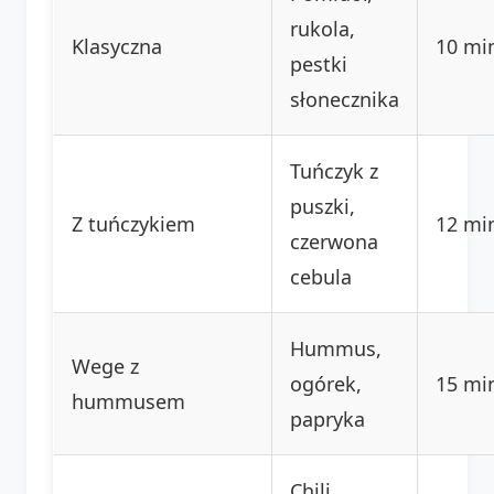
rukola,
Klasyczna
10 mi
pestki
słonecznika
Tuńczyk z
puszki,
Z tuńczykiem
12 mi
czerwona
cebula
Hummus,
Wege z
ogórek,
15 mi
hummusem
papryka
Chili,