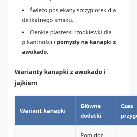
Świeżo posiekany szczypiorek dla
delikatnego smaku.
Cienkie plasterki rzodkiewki dla
pikantności i
pomysły na kanapki z
awokado
.
Warianty kanapki z awokado i
jajkiem
Główne
Czas
Wariant kanapki
dodatki
przyg
Pomidor,