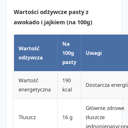
Wartości odżywcze pasty z
awokado i jajkiem (na 100g)
Na
Wartość
100g
Uwagi
odżywcza
pasty
Wartość
190
Dostarcza energii
energetyczna
kcal
Głównie zdrowe
Tłuszcz
16 g
tłuszcze
jednonienasycon