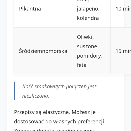
Pikantna
jalapeño,
10 mi
kolendra
Oliwki,
suszone
Śródziemnomorska
15 mi
pomidory,
feta
Ilość smakowitych połączeń jest
niezliczona.
Przepisy są elastyczne. Możesz je
dostosować do własnych preferencji.
Zmieniaj dodatki według sezonu.