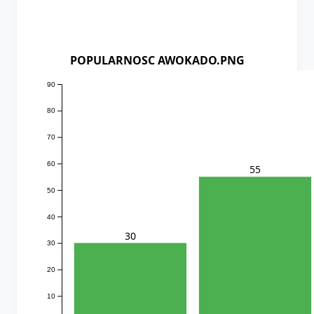
POPULARNOSC AWOKADO.PNG
90
80
70
60
55
50
40
30
30
20
10