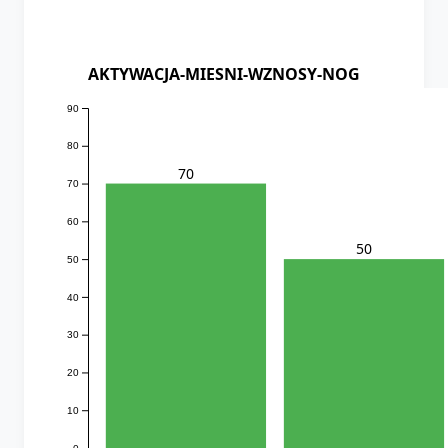
AKTYWACJA-MIESNI-WZNOSY-NOG
90
80
70
70
60
50
50
40
30
20
10
0