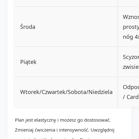
Wzno
Środa
prost
nóg 4
Scyzo
Piątek
zwisie
Odpoc
Wtorek/Czwartek/Sobota/Niedziela
/ Card
Plan jest elastyczny i możesz go dostosować.
Zmieniaj ćwiczenia i intensywność. Uwzględnij