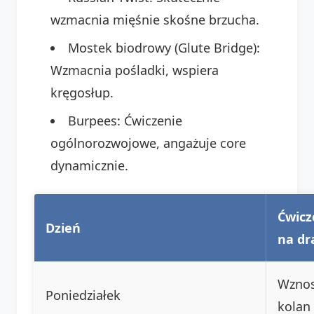
wzmacnia mięśnie skośne brzucha.
Mostek biodrowy (Glute Bridge):
Wzmacnia pośladki, wspiera
kręgosłup.
Burpees: Ćwiczenie
ogólnorozwojowe, angażuje core
dynamicznie.
Ćwicz
Dzień
na dr
Wzno
Poniedziałek
kolan