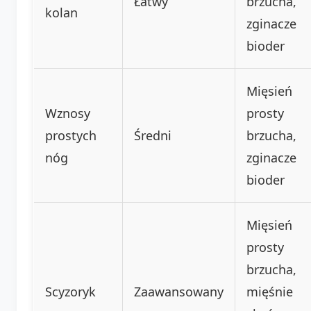
Łatwy
brzucha,
kolan
zginacze
bioder
Mięsień
Wznosy
prosty
prostych
Średni
brzucha,
nóg
zginacze
bioder
Mięsień
prosty
brzucha,
Scyzoryk
Zaawansowany
mięśnie