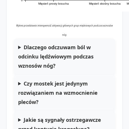
Mięsień prosty brzucha
Mięsień skośny brzucha
M
Wykres przedstawia intensywność aktywacji głównych grup mięśniowych podczas wznosów
nóg.
Dlaczego odczuwam ból w
odcinku lędźwiowym podczas
wznosów nóg?
Czy mostek jest jedynym
rozwiązaniem na wzmocnienie
pleców?
Jakie są sygnały ostrzegawcze
przed kontuzją kręgosłupa?