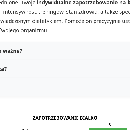
rednione. Twoje
indywidualne zapotrzebowanie na b
 intensywność treningów, stan zdrowia, a także spec
wiadczonym dietetykiem. Pomoże on precyzyjnie usta
 Twojego organizmu.
ak ważne?
ka?
ZAPOTRZEBOWANIE BIALKO
1.8
1.7