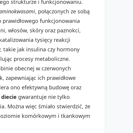
ego strukturze i funkcjonowaniu.
aminokwasami
, połączonych ze sobą
do prawidłowego funkcjonowania
i, włosów, skóry oraz paznokci,
katalizowania tysięcy reakcji
 takie jak insulina czy hormony
olując procesy metaboliczne.
obinie obecnej w czerwonych
k, zapewniając ich prawidłowe
spiera ono efektywną budowę oraz
 diecie
gwarantuje nie tylko
a. Można więc śmiało stwierdzić, że
 na poziomie komórkowym i tkankowym