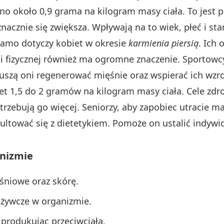
 ono około 0,9 grama na kilogram masy ciała. To jes
acznie się zwiększa. Wpływają na to wiek, płeć i stan
 samo dotyczy kobiet w okresie
karmienia piersią
. Ich
 fizycznej również ma ogromne znaczenie. Sportowcy
szą oni regenerować mięśnie oraz wspierać ich wzros
 1,5 do 2 gramów na kilogram masy ciała. Cele zdro
zebują go więcej. Seniorzy, aby zapobiec utracie ma
ultować się z dietetykiem. Pomoże on ustalić indyw
nizmie
śniowe oraz skórę.
odżywcze w organizmie.
produkując przeciwciała.