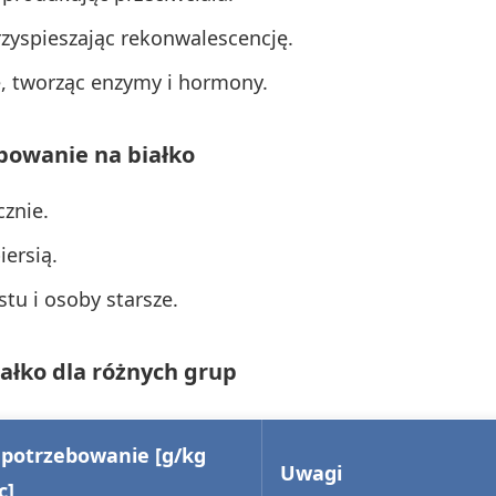
przyspieszając rekonwalescencję.
, tworząc enzymy i hormony.
bowanie na białko
cznie.
iersią.
stu i osoby starsze.
ałko dla różnych grup
potrzebowanie [g/kg
Uwagi
c]