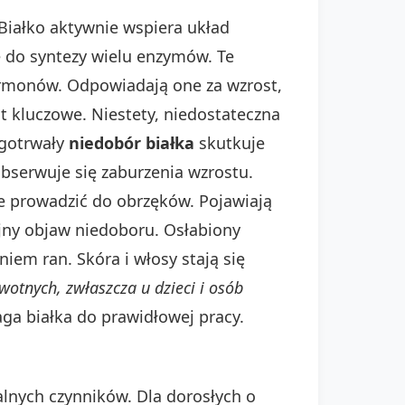
Białko aktywnie wspiera układ
e do syntezy wielu enzymów. Te
hormonów. Odpowiadają one za wzrost,
st kluczowe. Niestety, niedostateczna
gotrwały
niedobór białka
skutkuje
obserwuje się zaburzenia wzrostu.
 prowadzić do obrzęków. Pojawiają
jny objaw niedoboru. Osłabiony
iem ran. Skóra i włosy stają się
tnych, zwłaszcza u dzieci i osób
ga białka do prawidłowej pracy.
alnych czynników. Dla dorosłych o