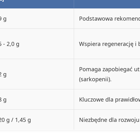
9 g
Podstawowa rekomenda
5 - 2,0 g
Wspiera regenerację i
Pomaga zapobiegać ut
2 g
(sarkopenii).
8 g
Kluczowe dla prawidło
20 g / 1,45 g
Niezbędne dla rozwoju 