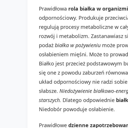
Prawidłowa
rola białka w organizm
odpornościowy. Produkuje przeciwcia
regulują procesy metaboliczne w cał
rozwój i metabolizm. Zastanawiasz s
podaż
białka w pożywieniu
może prowa
osłabieniem mięśni. Może to prowadz
Białko jest przecież podstawowym b
się one z powodu zaburzeń równowag
układ odpornościowy nie radzi sobie
słabsze.
Niedożywienie białkowo-energ
starszych.
Dlatego odpowiednie
biał
Niedobór powoduje osłabienie.
Prawidłowe
dzienne zapotrzebowan