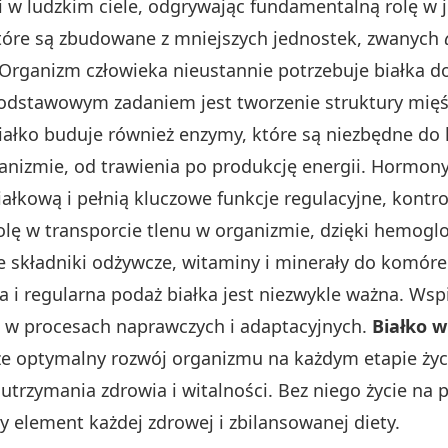
w ludzkim ciele, odgrywając fundamentalną rolę w j
które są zbudowane z mniejszych jednostek, zwanych
 Organizm człowieka nieustannie potrzebuje białka 
odstawowym zadaniem jest tworzenie struktury mięśn
 Białko buduje również enzymy, które są niezbędne do 
izmie, od trawienia po produkcję energii. Hormony,
iałkową i pełnią kluczowe funkcje regulacyjne, kontr
olę w transporcie tlenu w organizmie, dzięki hemogl
e składniki odżywcze, witaminy i minerały do komóre
a i regularna podaż białka jest niezwykle ważna. W
e w procesach naprawczych i adaptacyjnych.
Białko w
e optymalny rozwój organizmu na każdym etapie życi
a utrzymania zdrowia i witalności. Bez niego życie
 element każdej zdrowej i zbilansowanej diety.