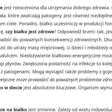
ie
jest nieoceniona dla utrzymania dobrego zdrowia. 
ła, które zwalczają patogeny. Jest również niezbędn
ym ciele. Ponadto, białko uczestniczy w produkcji 
ię,
czy białko jest zdrowe
? Odpowiedź brzmi: tak, je
dzić do poważnych konsekwencji zdrowotnych. Dłu
ić do utraty masy mięśniowej. U dzieci i młodzieży 
udulcem. Niedożywienie białkowo-energetyczne może
i płynów. Zwiększona podatność na infekcje to kole
 z patogenami. Mogą wystąpić także problemy z gojen
etyczne może prowadzić do poważnych problemów zdrowo
ko w diecie
jest absolutnie kluczowe. Organizm wyma
ie na białko
jest zmienne. Zależy od wielu indywidu