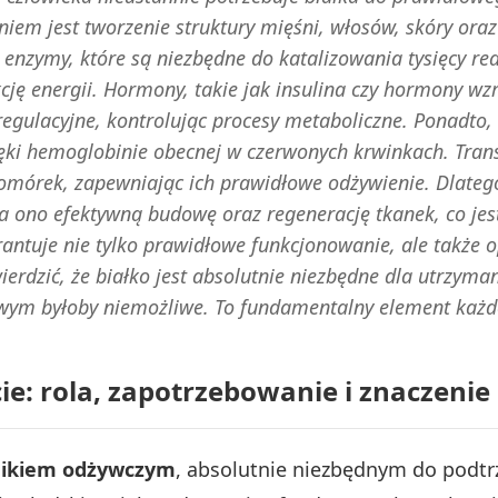
m jest tworzenie struktury mięśni, włosów, skóry oraz p
ż enzymy, które są niezbędne do katalizowania tysięcy r
ję energii. Hormony, takie jak insulina czy hormony wzr
 regulacyjne, kontrolując procesy metaboliczne. Ponadto
ięki hemoglobinie obecnej w czerwonych krwinkach. Trans
omórek, zapewniając ich prawidłowe odżywienie. Dlateg
ra ono efektywną budowę oraz regenerację tkanek, co je
rantuje nie tylko prawidłowe funkcjonowanie, ale takż
erdzić, że białko jest absolutnie niezbędne dla utrzyman
m byłoby niemożliwe. To fundamentalny element każdej 
e: rola, zapotrzebowanie i znaczenie
ikiem odżywczym
, absolutnie niezbędnym do podtr